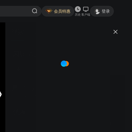
会员特惠
登录
历史
客户端
视频
讨论
闪铸 AD5X 更换开关电源
闪铸科技
关注
715粉丝
视频
闪铸 AD5X安装新版喷嘴和
散热器