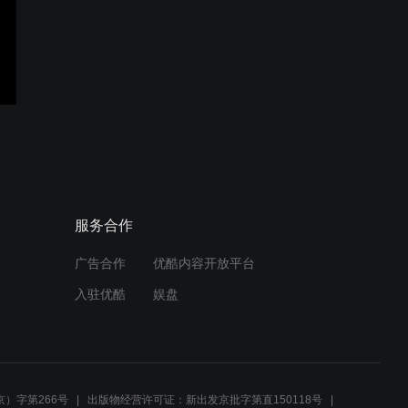
闪铸 AD5X 进丝+更换丝料
闪铸 AD5X 整体喷头拆卸与
安装
服务合作
广告合作
优酷内容开放平台
闪铸 AD5X 更换XY轴导轨
入驻优酷
娱盘
+轴承
闪铸 AD5X 更换Y轴传感器
+传感器线
）字第266号
出版物经营许可证：新出发京批字第直150118号