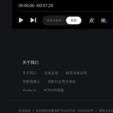
关于我们
关于我们
在线反馈
帧享设备说明
优酷视频云
优酷社会责任报告
Youku.tv
HONOR视频
营业执照
信息网络传播视听节目许可证：0108283号
网络文化经