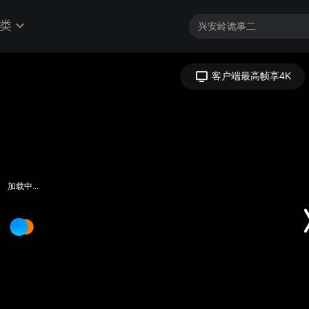
类
加载中...