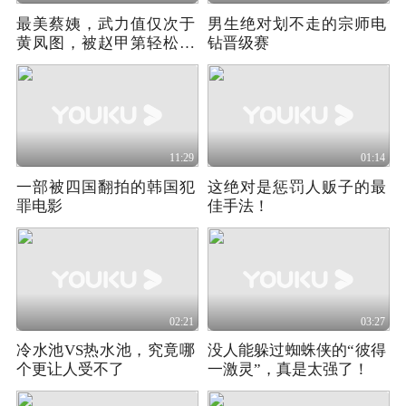
最美蔡姨，武力值仅次于
男生绝对划不走的宗师电
黄凤图，被赵甲第轻松拿
钻晋级赛
下
11:29
01:14
一部被四国翻拍的韩国犯
这绝对是惩罚人贩子的最
罪电影
佳手法！
02:21
03:27
冷水池VS热水池，究竟哪
没人能躲过蜘蛛侠的“彼得
个更让人受不了
一激灵”，真是太强了！