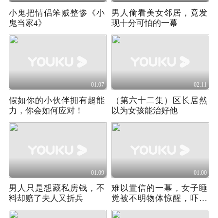
小鬼把情侣笨贼整惨《小
男人偷看美女邻居，竟发
鬼当家4》
现十分可怕的一幕
01:07
02:11
假如你的小伙伴拥有超能
（第六十二集）区长居然
力，你会如何应对！
以为女孩能治好他
01:09
01:00
男人只是想藏私房钱，不
难以置信的一幕，女子睡
料却赔了夫人又折兵
觉被不明物体惊醒，吓得
连滚带爬跑了！