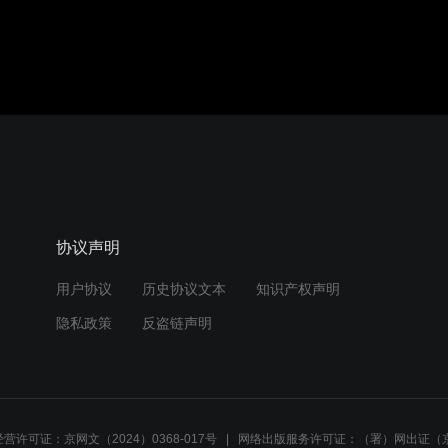
协议声明
用户协议
历史协议文本
知识产权声明
隐私政策
反盗链声明
营许可证：京网文（2024）0368-017号
网络出版服务许可证：（署）网出证（京