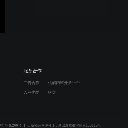
田蕴章书法讲座230【阴】
为什么总是自序
田蕴章书法讲座190【成】
自述攻书历程(一)
田蕴章书法讲座188【骥】
服务合作
如何写好欧楷大字
广告合作
优酷内容开放平台
入驻优酷
娱盘
田蕴章书法讲座185【楼】
楼碑林研讨会
）字第266号
出版物经营许可证：新出发京批字第直150118号