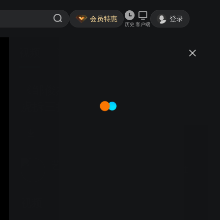
会员特惠
登录
历史
客户端
视频
讨论
《邹俊杰变化解析》05 小目托退
虎拆三打入
艺海苑
关注
5317粉丝
视频