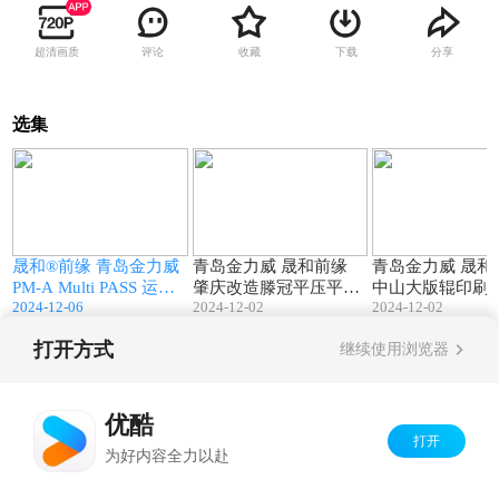
超清画质
评论
收藏
下载
分享
选集
2
01:02
01:26
缘
晟和®前缘 青岛金力威
青岛金力威 晟和前缘
青岛金力威 晟和
PM-A Multi PASS 运行
肇庆改造滕冠平压平模
中山大版辊印刷
2024-12-06
2024-12-02
2024-12-02
3.3m纸板视频 数码喷墨
切机 改造晟和前缘送纸
广东中山纸箱厂 
印刷专用 重型前缘送纸
试机视频
机视频
打开方式
继续使用浏览器
及强吸附总成
Copyright©
2026
优酷 youku.com
版权所有
京ICP备06050721号-1
优酷
打开
为好内容全力以赴