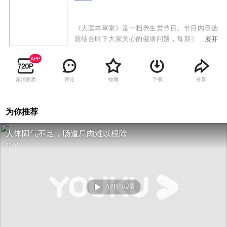
《大医本草堂》是一档养生类节目。节目内容选
题结合时下大家关心的健康问题，每期都会邀请
展开
国内中医界人物现场给出专业解答，通过专业讲
解、举例对比、观众互动等，将健康养生知识用
生动活泼的形式传递给观众。
超清画质
评论
收藏
下载
分享
为你推荐
人体阳气不足，肠道息肉难以根除
00:51
APP内观看