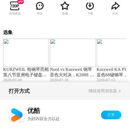
超清画质
评论
收藏
下载
分享
选集
00:28
11:10
KURZWEIL 电钢琴亮相
Nord vs Kurzweil 钢琴
Kurzweil KA P
第八节亚洲电子键盘音
音色大对决，K2088 K2
蓝色88键钢琴，
2026-07-30
2026-07-16
2026-07-15
乐节!
061 舞台电钢谁更强？
色双在线！
打开方式
继续使用浏览器
Copyright©
2026
优酷 youku.com
版权所有
京ICP备06050721号-1
优酷
打开
为好内容全力以赴