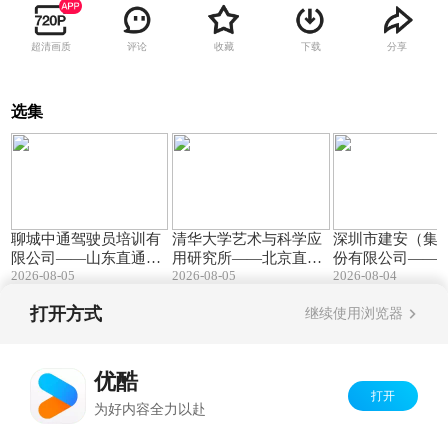
超清画质
评论
收藏
下载
分享
选集
01:18
05:17
聊城中通驾驶员培训有
清华大学艺术与科学应
深圳市建安（集
限公司——山东直通车
用研究所——北京直通
份有限公司——
2026-08-05
2026-08-05
2026-08-04
发布山东电视台播出
车发布北京电视台播出
焦点发布广东电
出
打开方式
继续使用浏览器
Copyright©
2026
优酷 youku.com
版权所有
京ICP备06050721号-1
优酷
打开
为好内容全力以赴