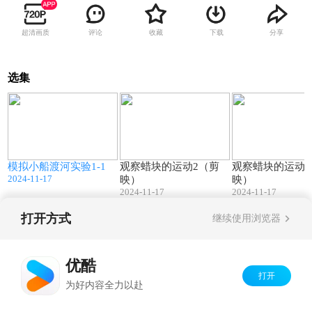
超清画质
评论
收藏
下载
分享
选集
5
00:07
00:19
模拟小船渡河实验1-1
观察蜡块的运动2（剪
观察蜡块的运动1
2024-11-17
映）
映）
2024-11-17
2024-11-17
打开方式
继续使用浏览器
Copyright©
2026
优酷 youku.com
版权所有
京ICP备06050721号-1
优酷
打开
为好内容全力以赴