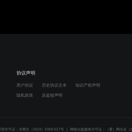
协议声明
用户协议
历史协议文本
知识产权声明
隐私政策
反盗链声明
营许可证：京网文（2024）0368-017号
网络出版服务许可证：（署）网出证（京