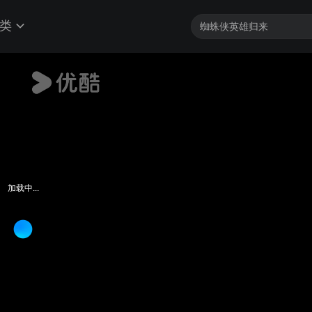
类
加载中...