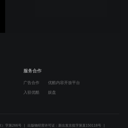
策马同行 共越山海
智启非凡·永胜支教Vlog#8
佳节平安 祝福常伴
服务合作
广告合作
优酷内容开放平台
入驻优酷
娱盘
岁启新元 共赴新愿
）字第266号
出版物经营许可证：新出发京批字第直150118号