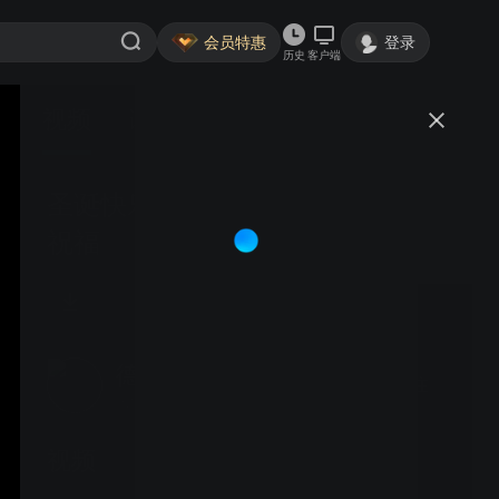
会员特惠
登录
历史
客户端
视频
讨论
圣诞快乐！请查收德勤中国的佳节
祝福
德勤中国DeloitteChina
关注
大鱼号认证作者·273粉丝
视频