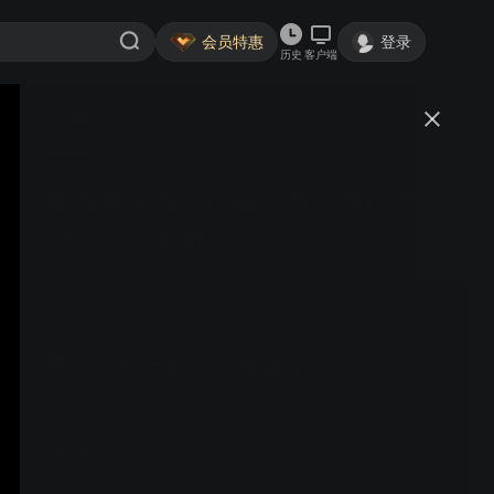
会员特惠
登录
历史
客户端
视频
讨论
鲁西肥牛海外拓展负责人周伟鸿访
问千字文麦酒
韩国千字文麦酒庄园
关注
10粉丝
视频