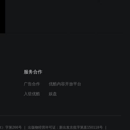
千字文啤酒庄园故事
千字文麦酒朴洪英会长接受
采访
东方的啤酒庄园里的故事，
服务合作
有区别于西方金属容器酿制
方法，
广告合作
优酷内容开放平台
入驻优酷
娱盘
千字文麦酒故事，讲文化融
入商业
）字第266号
出版物经营许可证：新出发京批字第直150118号