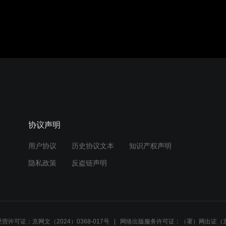
协议声明
用户协议
历史协议文本
知识产权声明
隐私政策
反盗链声明
营许可证：京网文（2024）0368-017号
网络出版服务许可证：（署）网出证（京