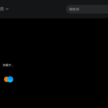
类
加载中...