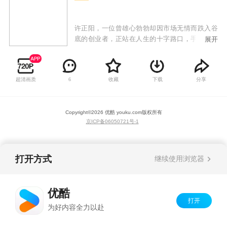
许正阳，一位曾雄心勃勃却因市场无情而跌入谷
底的创业者，正站在人生的十字路口，手中紧握
展开
着来之不易的新一轮创业资金，誓要卷土重来。
就在这关键时刻，一道不可思议的光芒划破了他
黯淡的世界——一个神秘系统悄然降临，带来了
超清画质
收藏
下载
分享
6
震撼人心的消息：全球范围内，所有物价奇迹般
地暴跌了一百万倍，唯有许正阳手中的资金，如
同时间静止般，保持着原有的价值。这一突如其
Copyright©
2026
优酷 youku.com
版权所有
来的变故，瞬间将他推上了全球财富之巅，其资
京ICP备06050721号-1
产之巨，远超昔日的任何一位世界首富。
打开方式
继续使用浏览器
优酷
打开
为好内容全力以赴