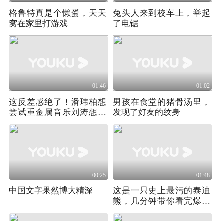
格鲁特真是个懒蛋，天天
兔头人来到校车上，举起
窝在家里打游戏
了电锯
01:46
01:02
这反差感绝了！潘玮柏想
男孩在食堂的猪骨汤里，
尝试重金属音乐刘涛想演
发现了好友的纹身
音乐剧
00:25
01:48
中国文字果然博大精深
这是一只史上最污的泰迪
熊，几分钟带你看完爆笑
喜剧02