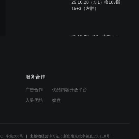
25.10.28（友1）痴18v邵
15+3（左胜）
25.10.28（13）南35v飞
35（右胜）
25.10.28（12）南33v飞
服务合作
34（右胜）
广告合作
优酷内容开放平台
入驻优酷
娱盘
25.10.28（11）南33v飞
33（右胜）
）字第266号
出版物经营许可证：新出发京批字第直150118号