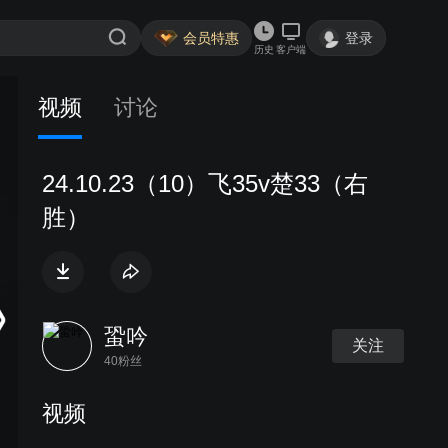
会员特惠
登录
历史
客户端
视频
讨论
24.10.23（10）飞35v楚33（右
胜）
蛩吟
关注
40粉丝
视频