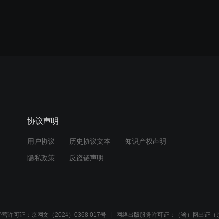
协议声明
用户协议
历史协议文本
知识产权声明
隐私政策
反盗链声明
营许可证：京网文（2024）0368-017号
网络出版服务许可证：（署）网出证（京