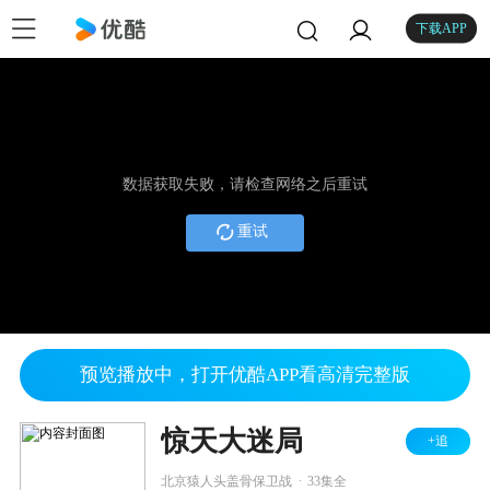
下载APP
数据获取失败，请检查网络之后重试
重试
预览播放中，打开优酷APP看高清完整版
惊天大迷局
+追
.
北京猿人头盖骨保卫战
33集全