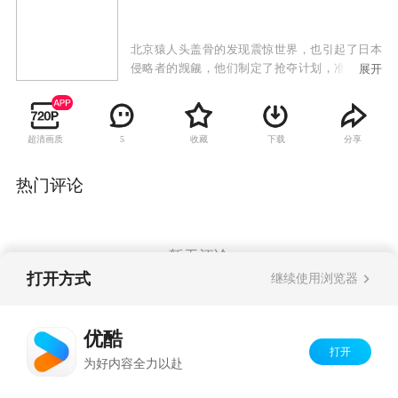
北京猿人头盖骨的发现震惊世界，也引起了日本
侵略者的觊觎，他们制定了抢夺计划，准备将其
展开
据为己有。为此中美两国商议制定了秘密转移计
划，代号：军刀。爱国医生刘云翔的父亲在行动
中不幸遇害并被诬陷为监守自盗，为替父雪耻，
超清画质
收藏
下载
分享
5
找到真凶，刘云翔误打误撞进入了军刀行动中。
日军的凶残和贪得无厌令刘云翔厌恶万分，共产
党员为保护国宝而英勇献身的壮举让他充满敬
热门评论
意。在北平地下党的帮助下，刘云翔最终完成了
从自发替父报仇到自觉地用生命保护国宝的转
变，并凭着他过人的智慧和勇气，粉碎了日军妄
图掠夺我国宝的阴谋，他也在血与火的斗争中光
暂无评论
荣地成为了共产党员并收获了自己幸福的爱情。
打开方式
继续使用浏览器
Copyright©
2026
优酷 youku.com
版权所有
优酷
京ICP备06050721号-1
打开
为好内容全力以赴