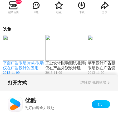
超清画质
评论
收藏
下载
分享
选集
9
02:06
02:04
仪
平面广告眼动测试-眼动
工业设计眼动测试-眼动
苹果设计广告眼动
仪在广告设计的应用介
仪在产品外观设计建筑
眼动仪在广告设
2013-11-09
2013-11-09
2013-11-09
绍-Eyeso眼动追踪系统
设计室内设计的应用介
用介绍-Eyeso眼
（心拓英启科技）
绍-Eyeso眼动追踪系统
系统（心拓英启
打开方式
继续使用浏览器
心拓英启
Copyright©
2026
优酷 youku.com
版权所有
京ICP备06050721号-1
优酷
打开
为好内容全力以赴