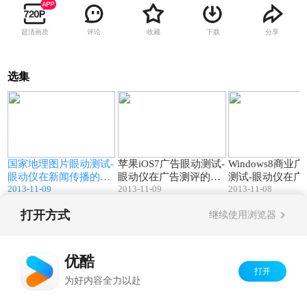
超清画质
评论
收藏
下载
分享
选集
3
01:52
04:47
-
国家地理图片眼动测试-
苹果iOS7广告眼动测试-
Windows8商业
眼动仪在新闻传播的应
眼动仪在广告测评的应
测试-眼动仪在广
2013-11-09
2013-11-09
2013-11-08
用介绍-Eyeso眼动追踪
用介绍-Eyeso眼动追踪
学的应用介绍-Eye
系统（心拓英启科技）
系统（心拓英启科技）
动追踪系统-心拓
打开方式
继续使用浏览器
技
Copyright©
2026
优酷 youku.com
版权所有
京ICP备06050721号-1
优酷
打开
为好内容全力以赴