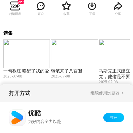
超清画质
评论
收藏
下载
分享
选集
00:26
00:11
一句教练 唤醒了我的爱
转笔来了八百遍
马斯克正式建立
2025-07-08
2025-07-08
党，他这是不要
2025-07-08
吗？他已经在讨
党第一届全国大
打开方式
继续使用浏览器
召开了
Copyright©
2026
优酷 youku.com
版权所有
京ICP备06050721号-1
优酷
打开
为好内容全力以赴