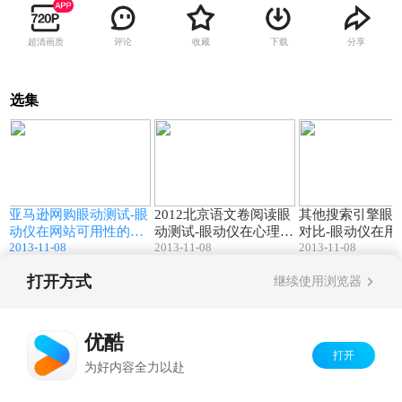
超清画质
评论
收藏
下载
分享
选集
7
01:59
04:24
动
亚马逊网购眼动测试-眼
2012北京语文卷阅读眼
其他搜索引擎眼
究
动仪在网站可用性的应
动测试-眼动仪在心理学
对比-眼动仪在用
2013-11-08
2013-11-08
2013-11-08
用介绍-Eyeso眼动追踪
研究的应用介绍-Eyeso
的应用介绍-Eyes
系统（心拓英启科技）
眼动追踪系统（心拓英
追踪系统（心拓
打开方式
继续使用浏览器
启科技）
技）
Copyright©
2026
优酷 youku.com
版权所有
京ICP备06050721号-1
优酷
打开
为好内容全力以赴