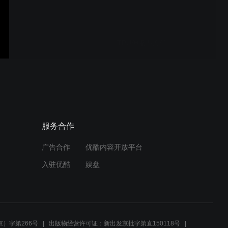
TPU伸缩四方管
硬质合金周转箱
服务合作
广告合作
优酷内容开放平台
rosecase_Application
入驻优酷
娱盘
玫瑰医疗包装展示整理箱
）字第266号
出版物经营许可证：新出发京批字第直150118号