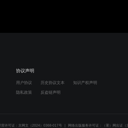
协议声明
用户协议
历史协议文本
知识产权声明
隐私政策
反盗链声明
营许可证：京网文（2024）0368-017号
网络出版服务许可证：（署）网出证（京