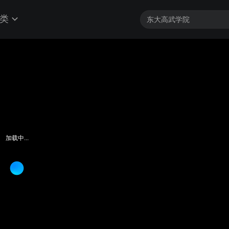
类
加载中...