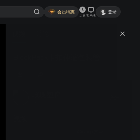
会员特惠
登录
历史
客户端
视频
讨论
BlockPack卡扣伸缩包装管
玫瑰塑胶
关注
5粉丝
视频
TipCover保护套