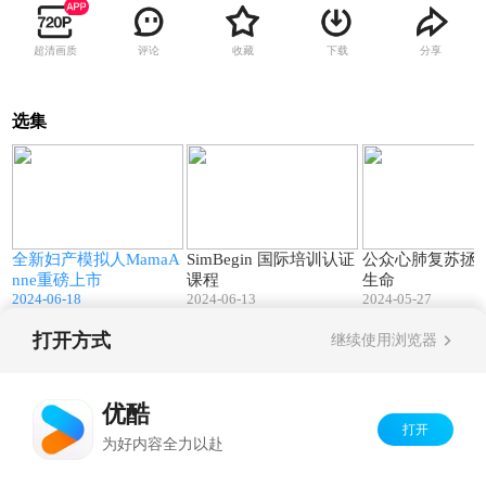
超清画质
评论
收藏
下载
分享
选集
9
02:01
03:11
全新妇产模拟人MamaA
SimBegin 国际培训认证
公众心肺复苏拯
nne重磅上市
课程
生命
2024-06-18
2024-06-13
2024-05-27
打开方式
继续使用浏览器
Copyright©
2026
优酷 youku.com
版权所有
京ICP备06050721号-1
优酷
打开
为好内容全力以赴