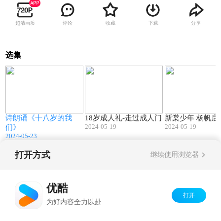
超清画质
评论
收藏
下载
分享
选集
3
06:54
06:07
诗朗诵《十八岁的我
18岁成人礼-走过成人门
新棠少年 杨帆启
2024-05-19
2024-05-19
们》
2024-05-23
打开方式
继续使用浏览器
Copyright©
2026
优酷 youku.com
版权所有
京ICP备06050721号-1
优酷
打开
为好内容全力以赴