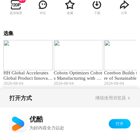
超清画质
评论
收藏
下载
分享
选集
03:43
03:34
HH Global Accelerates
Cobotx Optimizes Cobot
Corebon Builds th
Global Product Innovati
s Manufacturing with SO
re of Sustainable
on with SOLIDWORKS
2026-08-04
LIDWORKS & PDM
2026-08-04
cturing with SO
2026-08-04
RKS
打开方式
继续使用浏览器
Copyright©
2026
优酷 youku.com
版权所有
京ICP备06050721号-1
优酷
打开
为好内容全力以赴