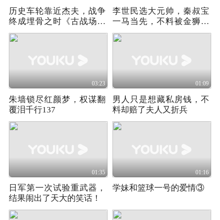
历史车轮靠近杰夫，战争
李世民选大元帅，秦叔宝
终成埋骨之时《古战场传
一马当先，不料被金狮压
奇》第八季02
到吐血！
03:23
01:09
朱墙锁尽红颜梦，权谋翻
男人只是想藏私房钱，不
覆泪千行137
料却赔了夫人又折兵
01:35
01:16
日军第一次试验重武器，
学妹和篮球一号的爱情③
结果闹出了天大的笑话！