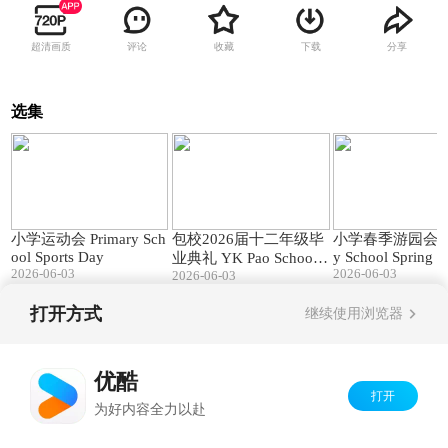
超清画质
评论
收藏
下载
分享
选集
02:04
01:19
小学运动会 Primary Sch
包校2026届十二年级毕
小学春季游园会 Pr
ool Sports Day
y School Spring F
业典礼 YK Pao School
2026-06-03
2026-06-03
Class of 2026 Graduatio
2026-06-03
n
打开方式
继续使用浏览器
Copyright©
2026
优酷 youku.com
版权所有
京ICP备06050721号-1
优酷
打开
为好内容全力以赴