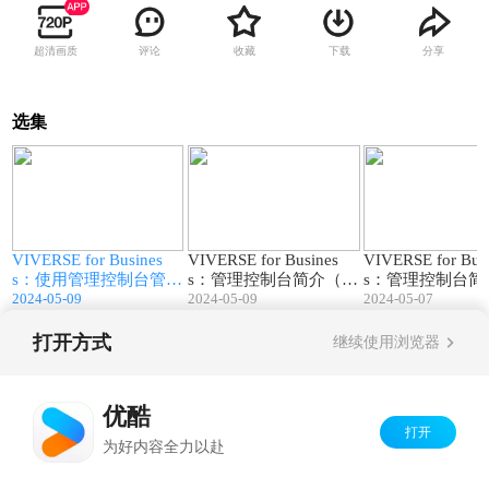
超清画质
评论
收藏
下载
分享
选集
2
02:00
04:16
VIVERSE for Busines
VIVERSE for Busines
VIVERSE for Bus
热
s：使用管理控制台管理
s：管理控制台简介（中
s：管理控制台简
V
2024-05-09
2024-05-09
2024-05-07
空间（中文字幕）
文字幕）
打开方式
继续使用浏览器
Copyright©
2026
优酷 youku.com
版权所有
京ICP备06050721号-1
优酷
打开
为好内容全力以赴