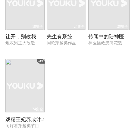
18集全
24集全
20集全
让开，别改我男主！
先生有系统
传闻中的陆神医
炮灰男主大改造
同款穿越类作品
神医拯救患病花魁
APP
24集全
戏精王妃养成计2
同好看穿越类节目