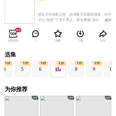
梁泓为寻回家之路，必须集齐五颗琉璃珠，却不
小心“招惹”了五个男人。梁泓屡被“逼婚”，不但
展开
惹了一身绯闻，还从母胎单身一跃进阶女海王，
成了建康城里的女版“韦小宝”。
超清画质
收藏
下载
分享
5
选集
VIP
VIP
VIP
VIP
VIP
V
VIP
4
5
6
8
9
10
为你推荐
APP
APP
APP