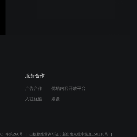
KURZWEIL 电钢琴亮相第八
节亚洲电子键盘音乐节!
Nord vs Kurzweil 钢琴音色
大对决，K2088 K2061 舞台
电钢谁更强？
Kurzweil KA P1：惊艳蓝色
服务合作
88键钢琴，颜值音色双在
线！
广告合作
优酷内容开放平台
入驻优酷
娱盘
Kurzweil NAMM展 2026：
Kash Iyengar 演绎
《Clockwork》 K2088
）字第266号
出版物经营许可证：新出发京批字第直150118号