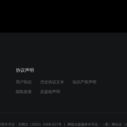
协议声明
用户协议
历史协议文本
知识产权声明
隐私政策
反盗链声明
营许可证：京网文（2024）0368-017号
网络出版服务许可证：（署）网出证（京