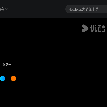
类
加载中...