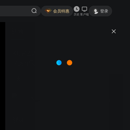
会员特惠
登录
历史
客户端
视频
讨论
KURZWEIL | K2700产品评测
Rush乐队名曲《Tom Sawyer》
KURZWEILMusic
关注
2粉丝
视频