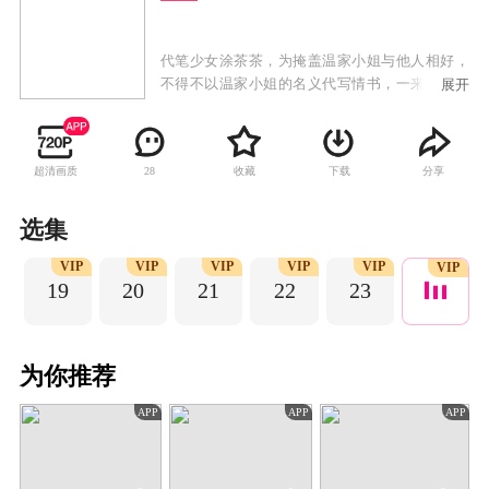
代笔少女涂茶茶，为掩盖温家小姐与他人相好，
不得不以温家小姐的名义代写情书，一来二去，
展开
却不想爱上了通信之人沈不言。为阻止温家老爷
陷害沈不言，涂茶茶组建一个临时家庭冒充温府
全家想劝退沈不言，没想到却误入反派温老爷设
超清画质
收藏
下载
分享
28
计的圈套之中，冒名顶替的身份让他们陷入一场
杀身之祸。涂茶茶与沈不言及临时家庭携手完美
演绎了一场“戏中戏”，掀开了一场惊天阴谋。
选集
P
VIP
VIP
VIP
VIP
VIP
VIP
19
20
21
22
23
为你推荐
APP
APP
APP