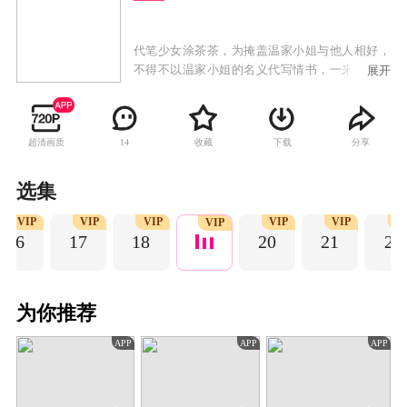
代笔少女涂茶茶，为掩盖温家小姐与他人相好，
不得不以温家小姐的名义代写情书，一来二去，
展开
却不想爱上了通信之人沈不言。为阻止温家老爷
陷害沈不言，涂茶茶组建一个临时家庭冒充温府
全家想劝退沈不言，没想到却误入反派温老爷设
超清画质
收藏
下载
分享
14
计的圈套之中，冒名顶替的身份让他们陷入一场
杀身之祸。涂茶茶与沈不言及临时家庭携手完美
演绎了一场“戏中戏”，掀开了一场惊天阴谋。
选集
VIP
VIP
VIP
VIP
VIP
V
VIP
16
17
18
20
21
22
为你推荐
APP
APP
APP