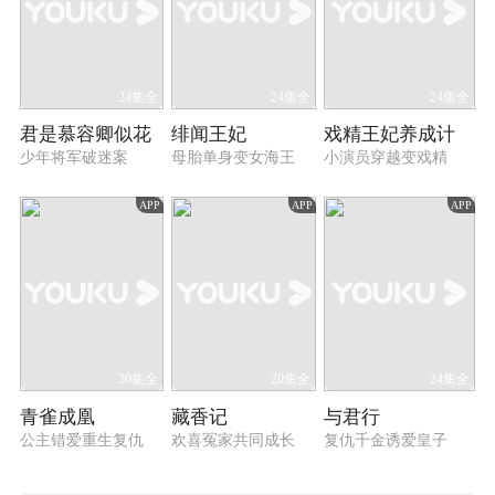
24集全
24集全
24集全
君是慕容卿似花
绯闻王妃
戏精王妃养成计
少年将军破迷案
母胎单身变女海王
小演员穿越变戏精
APP
APP
APP
30集全
20集全
24集全
青雀成凰
藏香记
与君行
公主错爱重生复仇
欢喜冤家共同成长
复仇千金诱爱皇子