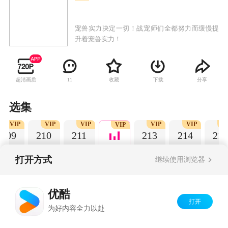
宠兽实力决定一切！战宠师们全都努力而缓慢提
升着宠兽实力！
超清画质
收藏
下载
分享
11
选集
VIP
VIP
VIP
VIP
VIP
V
VIP
209
210
211
213
214
215
打开方式
继续使用浏览器
Copyright©
2026
优酷 youku.com
版权所有
优酷
京ICP备06050721号-1
打开
为好内容全力以赴