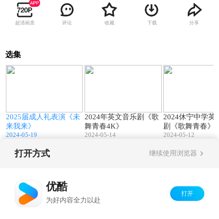
超清画质
评论
收藏
下载
分享
选集
0
03:30
58:46
2025届成人礼表演《未
2024年英文音乐剧《歌
2024休宁中学
来我来》
舞青春4K》
剧《歌舞青春》
2024-05-19
2024-05-14
2024-05-12
打开方式
继续使用浏览器
Copyright©
2026
优酷 youku.com
版权所有
京ICP备06050721号-1
优酷
打开
为好内容全力以赴