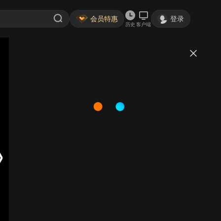
会员特惠
登录
历史
客户端
视频
讨论
博智林（Bright Dream）打造智能
建筑现场
FaroAP
关注
252粉丝
视频