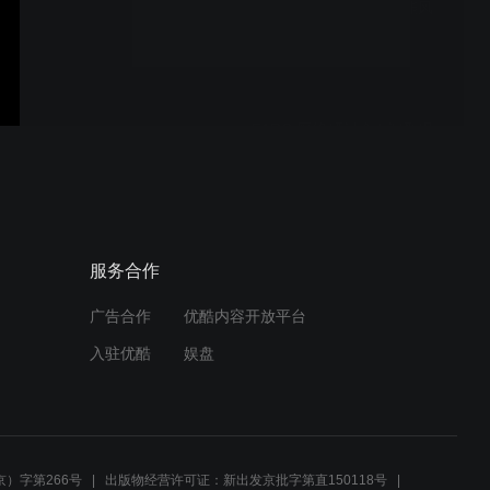
FARO 网络研讨会 | 赋能风
电 智造未来
FARO 网络研讨会 | 洞悉现
场 Blink 一“眨”实现
Leap ST with Meaghan
服务合作
WBR
广告合作
优酷内容开放平台
入驻优酷
娱盘
FARO Leap ST 三维扫描仪
辅助修复 B25 Sandbar
Mitchell 轰炸机
）字第266号
出版物经营许可证：新出发京批字第直150118号