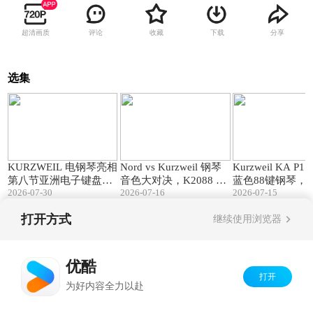
超清画质
评论
收藏
下载
分享
选集
00:28
11:10
KURZWEIL 电钢琴亮相
Nord vs Kurzweil 钢琴
Kurzweil KA P
第八节亚洲电子键盘音
音色大对决，K2088 K2
蓝色88键钢琴，
2026-07-30
2026-07-16
2026-07-15
乐节!
061 舞台电钢谁更强？
色双在线！
打开方式
继续使用浏览器
Copyright©
2026
优酷 youku.com
版权所有
京ICP备06050721号-1
优酷
打开
为好内容全力以赴