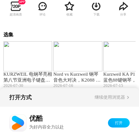
超清画质
评论
收藏
下载
分享
选集
00:28
11:10
KURZWEIL 电钢琴亮相
Nord vs Kurzweil 钢琴
Kurzweil KA P
第八节亚洲电子键盘音
音色大对决，K2088 K2
蓝色88键钢琴，
2026-07-30
2026-07-16
2026-07-15
乐节!
061 舞台电钢谁更强？
色双在线！
打开方式
继续使用浏览器
Copyright©
2026
优酷 youku.com
版权所有
京ICP备06050721号-1
优酷
打开
为好内容全力以赴