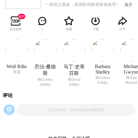
一致陷入昏迷，美国联邦政府派遣病理学家柯斯
展开
迪·艾黎前往当地负责调查此事，但并无结果。数
小时后全镇恢复苏醒，但怪事从此不断发生。首
先，是所有妇女都同一天怀孕，包括处女在内。
超清画质
收藏
下载
分享
5
其后，她们在同一天生下来的孩子都变成一头白
发，并且具有超自然杀伤力量的异种。镇上的医
生克里斯托弗·里夫是其中一个孩子的父亲，他经
过长期观察和努力之后，发现他们是缺乏“人
性”的外星移民。这一发现引发了更多的问题和挑
战，小镇上的人们必须面对如何与这些异种共存
Wolf Rilla
Barbara
Michae
乔治·桑德
马丁·史蒂
的困境。
Shelley
Gwyn
导演
斯
芬斯
饰Anthea
饰Alan
饰Gordon
饰David
Zellaby
Bernard
Zellaby
Zellaby