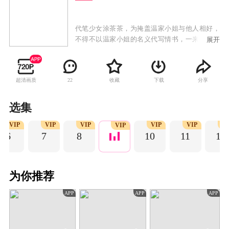
代笔少女涂茶茶，为掩盖温家小姐与他人相好，
不得不以温家小姐的名义代写情书，一来二去，
展开
却不想爱上了通信之人沈不言。为阻止温家老爷
陷害沈不言，涂茶茶组建一个临时家庭冒充温府
全家想劝退沈不言，没想到却误入反派温老爷设
超清画质
收藏
下载
分享
22
计的圈套之中，冒名顶替的身份让他们陷入一场
杀身之祸。涂茶茶与沈不言及临时家庭携手完美
演绎了一场“戏中戏”，掀开了一场惊天阴谋。
选集
VIP
VIP
VIP
VIP
VIP
VI
VIP
6
7
8
10
11
12
为你推荐
APP
APP
APP