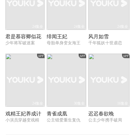
24集全
24集全
24集全
君是慕容卿似花
绯闻王妃
风月如雪
少年将军破迷案
母胎单身变女海王
千年狐妖十世虐恋
APP
APP
APP
24集全
30集全
16集全
戏精王妃养成计
青雀成凰
迟迟春欲晚
小演员穿越变戏精
公主错爱重生复仇
公主少年携手破局