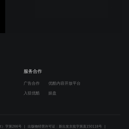
SPCCTS3-814SDYR 三轴
伺服单色加清洗胶头油盅移
印机配合瑪莱宝SR系列的应
用示范
SPCT-8110DJ 键盘专用油
盅移印机
HTS-1000FB 热转印机
服务合作
广告合作
优酷内容开放平台
入驻优酷
娱盘
SPCST-AW18D3 自动药丸
单色油盅移印机
）字第266号
出版物经营许可证：新出发京批字第直150118号