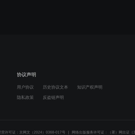
协议声明
用户协议
历史协议文本
知识产权声明
隐私政策
反盗链声明
营许可证：京网文（2024）0368-017号
网络出版服务许可证：（署）网出证（京