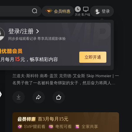
会员特惠
登录
历史
客户端
登录/注册
视频
讨论
9
同步多端观看记录 尊享高清观影体验
蛮山野侠
简介
立即开通
15
月每月
元，畅享精彩内容
剧情
西部
兰道夫·斯科特 南希·盖茨 克劳德·艾金斯 Skip Homeier | 一
名男子救了一名被科曼奇绑架的女子，然后奋力将两人活
着送回家。
首3月每月15元