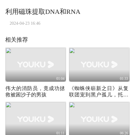
利用磁珠提取DNA和RNA
2024-04-23 16:46
相关推荐
01:04
01:33
伟大的消防员，竟成功拯
《蜘蛛侠崭新之日》从复
救被困沙子的男孩
联团宠到黑户孤儿，托尼
看到这一幕会气疯
01:11
06:26