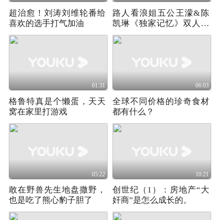
超治愈！刘涛刘维轮番给
路人看浪姐五公王濛&陈
喜欢的选手打气加油
凯琳《独家记忆》双人合
作舞台反应！
01:31
06:03
格鲁特真是个懒蛋，天天
全球不同价格的珍奇食材
窝在家里打游戏
都有什么？
05:22
10:21
敢在野兽先生地盘撒野，
创世纪（1）：房地产“大
也是吃了熊心豹子胆了
奸商”是怎么成长的。