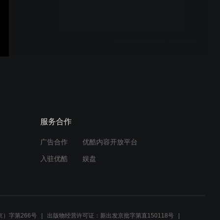
SAKI Corporation 宣传视频
3Si/3Di-EX系列
服务合作
广告合作
优酷内容开放平台
引进案例--阿尔卑斯阿尔派
入驻优酷
娱盘
株式会社
THT 焊锡检测
）字第266号
出版物经营许可证：新出发京批字第直150118号