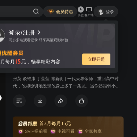
会员特惠
登录
历史
客户端
登录/注册
视频
讨论
3
同步多端观看记录 尊享高清观影体验
重生归来：直接无敌
简介
立即开通
15
月每月
元，畅享精彩内容
453
热血
玄幻
张英 谈维康 丁莹莹 陈新玥 | 一代天界帝师，重回高中时
代，他却惊讶地发现他身上多了一条龙。当你还很弱小
时，面对欺压，你是会拼命反抗还是顺从？上一世，他顺
从了，但这一世，风流帝师纵横都市，覆手翻云，心中执
念只有一个：我为王者，何居人下？
首3月每月15元