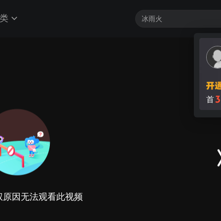
类
3
首
权原因无法观看此视频