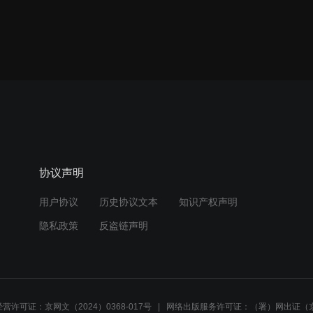
协议声明
用户协议
历史协议文本
知识产权声明
隐私政策
反盗链声明
营许可证：京网文（2024）0368-017号
网络出版服务许可证：（署）网出证（京