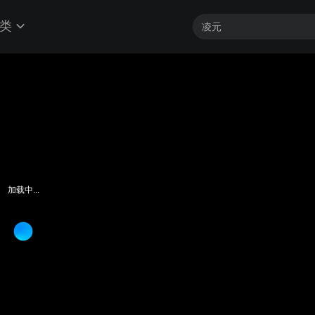
类
客户端最高帧享4K
加载中...