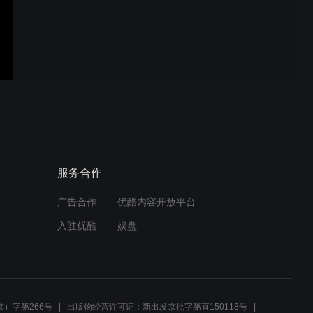
Etro Home Interiors | Retro
Maximalism
Gianfranco Ferré Home |
雕塑回音
服务合作
广告合作
优酷内容开放平台
Roberto Cavalli Home
入驻优酷
娱盘
Interiors 特别系列Ray of
Gold
Etro Home Interiors
Quiltana 系列
）字第266号
出版物经营许可证：新出发京批字第直150118号