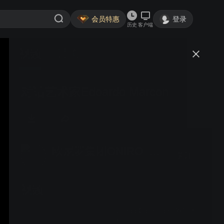
会员特惠
登录
历史
客户端
视频
讨论
对话艺术家Edoardo Marcon
欧尼罗集团ONIRO_Group
关注
1粉丝
视频
Jumbo Collection | 对话大
师