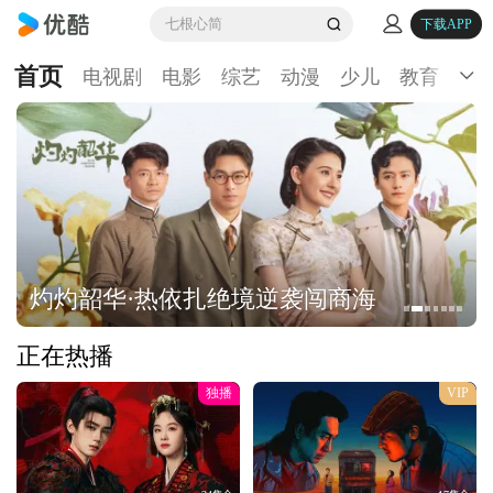
七根心简
下载APP
首页
电视剧
电影
综艺
动漫
少儿
教育
生
灼灼韶华·热依扎绝境逆袭闯商海
正在热播
独播
VIP