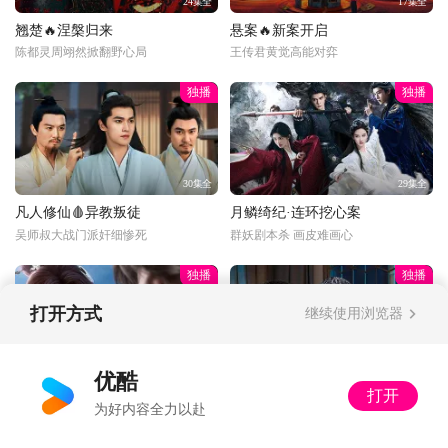
24集全
17集全
翘楚🔥涅槃归来
悬案🔥新案开启
陈都灵周翊然掀翻野心局
王传君黄觉高能对弈
独播
独播
30集全
29集全
凡人修仙🩸异教叛徒
月鳞绮纪·连环挖心案
吴师叔大战门派奸细惨死
群妖剧本杀 画皮难画心
独播
独播
打开方式
继续使用浏览器
更新至34话
34集全
优酷
打开
光阴之外💰富婆打赏
以法之名🔍暂停离职
为好内容全力以赴
丁雪：多了收着，姐不差钱
又怂又刚！洪亮接手死亡案