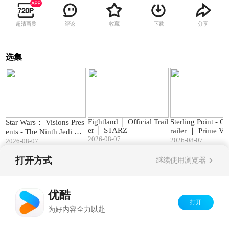
超清画质
评论
收藏
下载
分享
选集
02:05
02:04
Fightland │ Official Trail
Sterling Point - Of
Star Wars： Visions Pres
er │ STARZ
railer ｜ Prime Vi
ents - The Ninth Jedi ｜
2026-08-07
2026-08-07
Official Trailer
2026-08-07
打开方式
继续使用浏览器
Copyright©
2026
优酷 youku.com
版权所有
京ICP备06050721号-1
优酷
打开
为好内容全力以赴