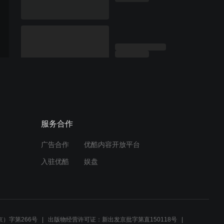
服务合作
广告合作
优酷内容开放平台
入驻优酷
娱盘
）字第266号
出版物经营许可证：新出发京批字第直150118号