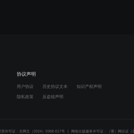
协议声明
用户协议
历史协议文本
知识产权声明
隐私政策
反盗链声明
营许可证：京网文（2024）0368-017号
网络出版服务许可证：（署）网出证（京