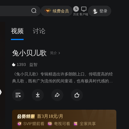
续费会员
登录
历史
客户端
视频
讨论
兔小贝儿歌
简介
1393
益智
《兔小贝儿歌》专辑精选出许多朗朗上口、传唱度高的经
典儿歌，既有广为流传的民间童谣，也有极具时代感的原
创歌曲，以兔小贝、兔小美等可爱的卡通形象，通过小歌
手们童稚的嗓音为大家带来全新的儿歌世界。《兔小贝儿
歌》专辑符合当代审美、时代潮流的高品质儿歌动画，韵
律轻快活泼的曲调，生动有趣易跟唱的歌词，欢唱出少年
儿童健康向上的精神风貌，让儿童感受到欢乐的音乐氛
首3月18元/月
围，还能从歌曲中学习语言，培养美感，启发益智，增长