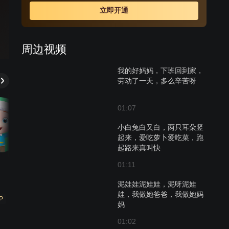
见识。
立即开通
周边视频
我的好妈妈，下班回到家，
劳动了一天，多么辛苦呀
01:07
小白兔白又白，两只耳朵竖
起来，爱吃萝卜爱吃菜，跑
起路来真叫快
01:11
泥娃娃泥娃娃，泥呀泥娃
娃，我做她爸爸，我做她妈
P
妈
01:02