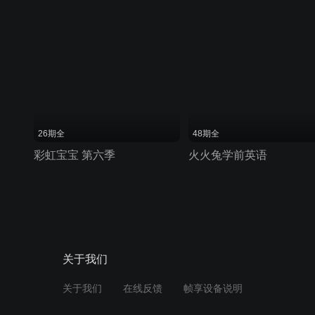
26期全
48期全
彩虹宝宝 第六季
火火兔学前英语
关于我们
关于我们
在线反馈
帧享设备说明
优酷视频云
优酷社会责任报告