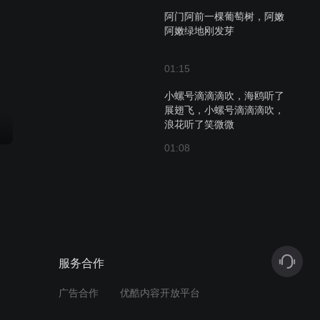
阿门阿前一棵葡萄树，阿嫩
阿嫩绿地刚发芽
01:15
小螺号滴滴滴吹，海鸥听了
展翅飞，小螺号滴滴滴吹，
浪花听了笑微微
01:08
小燕子，穿花衣，年年春天
来这里
01:23
夜夜想起妈妈的话，闪闪的
服务合作
泪光鲁冰花
广告合作
优酷内容开放平台
01:22
入驻优酷
娱盘