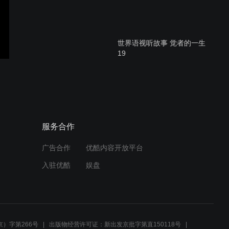
世界语视听故事 觉者的一生
19
世界语视听故事 觉者的一生
17
服务合作
广告合作
优酷内容开放平台
世界语视听故事 觉者的一生
入驻优酷
娱盘
16
世界语视听故事 觉者的一生
15
）字第266号
出版物经营许可证：新出发京批字第直150118号