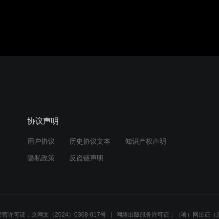
协议声明
用户协议
历史协议文本
知识产权声明
隐私政策
反盗链声明
营许可证：京网文（2024）0368-017号
网络出版服务许可证：（署）网出证（京