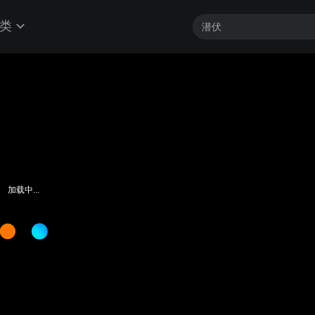
类
加载中...