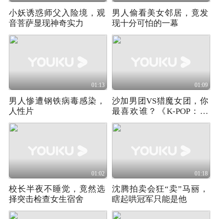
小妖诱惑师父入险境，观
男人偷看美女邻居，竟发
音菩萨显现神奇实力
现十分可怕的一幕
01:13
01:09
男人惨遭钢铁病毒感染，
沙加男团VS猎魔女团，你
人性片
最喜欢谁？《K-POP：猎
魔女团》
01:02
01:18
校长半夜不睡觉，竟然选
沈腾拍卖会狂“卖”马丽，
择突击检查女生宿舍
瞎起哄冠军只能是他