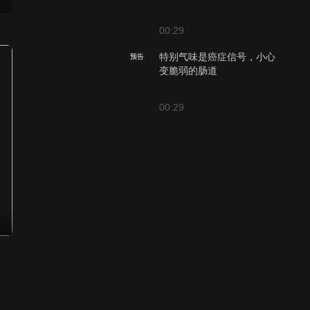
00:29
特别气味是癌症信号，小心
预告
变脆弱的肠道
00:29